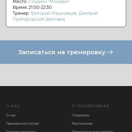
Место:
Стадион "Москвич"
Время: 21:00-22:30
Тренер:
Григорий Машковцев, Дмитрий
Пригородский (вратари)
Записаться на тренировку
О НАС
О ТРЕНИРОВКАХ
О нас
Стадионы
Тренерский состав
Расписание
Где тренируемся
Программа тренировок