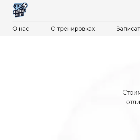
О нас
О тренировках
Записат
Стоим
отл