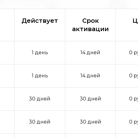
Действует
Срок
Ц
активации
1 день
14 дней
0 р
1 день
14 дней
0 р
30 дней
30 дней
0 р
30 дней
30 дней
0 р