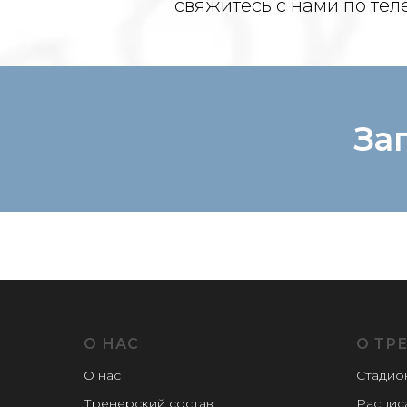
свяжитесь с нами по те
За
О НАС
О ТР
О нас
Стадио
Тренерский состав
Распис