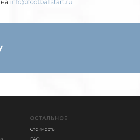
 на
info@footballstart.ru
у
ОСТАЛЬНОЕ
Стоимость
ка
FAQ